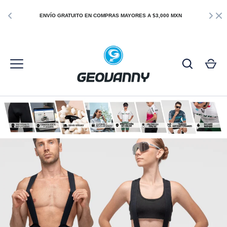
¡AHORA
cualqu
ENVÍO GRATUITO EN COMPRAS MAYORES A $3,000 MXN
Pedidos 
GRATIS
Ir
al
contenido